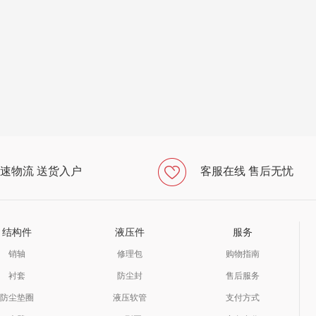
速物流 送货入户
客服在线 售后无忧
结构件
液压件
服务
销轴
修理包
购物指南
衬套
防尘封
售后服务
防尘垫圈
液压软管
支付方式