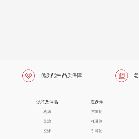
优质配件 品质保障
急
滤芯及油品
底盘件
机滤
支重轮
柴滤
托带轮
空滤
引导轮