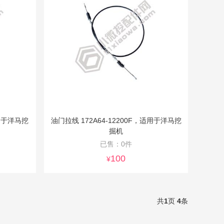
适用于洋马挖
油门拉线 172A64-12200F，适用于洋马挖
掘机
已售：0件
100
¥
共
1
页
4
条