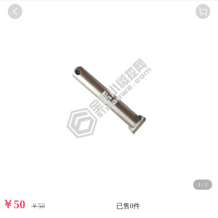
1
/
1
￥
50
￥
50
已售
0
件