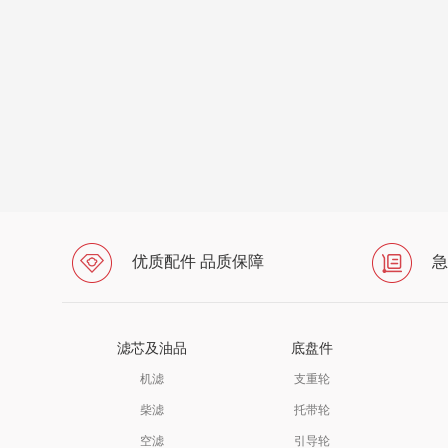
优质配件 品质保障
急
滤芯及油品
底盘件
机滤
支重轮
柴滤
托带轮
空滤
引导轮