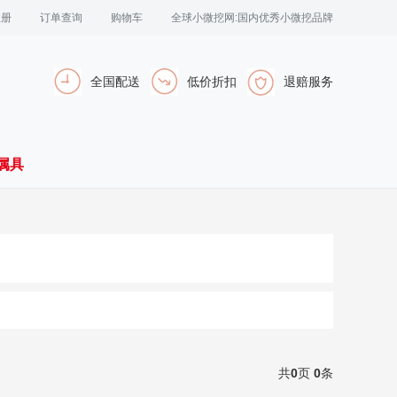
注册
订单查询
购物车
全球小微挖网:国内优秀小微挖品牌
全国配送
低价折扣
退赔服务
属具
共
0
页
0
条